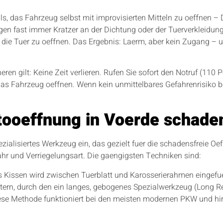
alls, das Fahrzeug selbst mit improvisierten Mitteln zu oeffnen
gen fast immer Kratzer an der Dichtung oder der Tuerverkleid
ie Tuer zu oeffnen. Das Ergebnis: Laerm, aber kein Zugang – u
ren gilt: Keine Zeit verlieren. Rufen Sie sofort den Notruf (110 
as Fahrzeug oeffnen. Wenn kein unmittelbares Gefahrenrisiko bes
tooeffnung in Voerde schadenf
zialisiertes Werkzeug ein, das gezielt fuer die schadensfreie O
ahr und Verriegelungsart. Die gaengigsten Techniken sind:
s Kissen wird zwischen Tuerblatt und Karosserierahmen eingefu
tern, durch den ein langes, gebogenes Spezialwerkzeug (Long Re
iese Methode funktioniert bei den meisten modernen PKW und hin