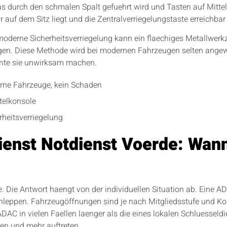
as durch den schmalen Spalt gefuehrt wird und Tasten auf Mitte
auf dem Sitz liegt und die Zentralverriegelungstaste erreichbar 
 moderne Sicherheitsverriegelung kann ein flaechiges Metallwerk
igen. Diese Methode wird bei modernen Fahrzeugen selten angewe
nte sie unwirksam machen.
rne Fahrzeuge, kein Schaden
ttelkonsole
rheitsverriegelung
enst Notdienst Voerde: Wann
de. Die Antwort haengt von der individuellen Situation ab. Eine 
hleppen. Fahrzeugöffnungen sind je nach Mitgliedsstufe und Kon
 ADAC in vielen Faellen laenger als die eines lokalen Schluesseld
en und mehr auftreten.