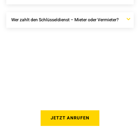
Wer zahlt den Schlüsseldienst – Mieter oder Vermieter?
Wir sind für 24/7 Notfall-
Schlosserdienste verfügbar
Egal zu welcher Tages- oder Nachtzeit, unsere erfahrenen
Schlosser sind bereit, Ihnen schnell und effizient zur Seite zu
stehen.
JETZT ANRUFEN