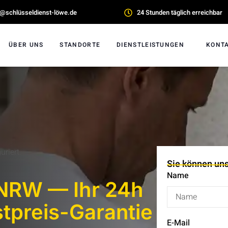
o@schlüsseldienst-löwe.de
24 Stunden täglich erreichbar
ÜBER UNS
STANDORTE
DIENSTLEISTUNGEN
KONT
riert.
Sie können uns
Name
 NRW — Ihr 24h
stpreis-Garantie
E-Mail