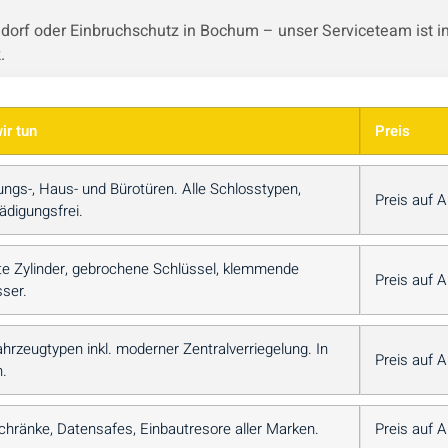
orf oder Einbruchschutz in Bochum – unser Serviceteam ist in 
.
ir tun
Preis
ngs-, Haus- und Bürotüren. Alle Schlosstypen,
Preis auf 
ädigungsfrei.
te Zylinder, gebrochene Schlüssel, klemmende
Preis auf 
ser.
ahrzeugtypen inkl. moderner Zentralverriegelung. In
Preis auf 
n.
hränke, Datensafes, Einbautresore aller Marken.
Preis auf 