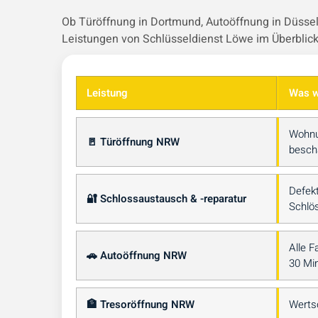
Ob Türöffnung in Dortmund, Autoöffnung in Düsseld
Leistungen von Schlüsseldienst Löwe im Überblick
Leistung
Was w
Wohnu
🚪 Türöffnung NRW
besch
Defek
🔐 Schlossaustausch & -reparatur
Schlös
Alle F
🚗 Autoöffnung NRW
30 Mi
🏦 Tresoröffnung NRW
Wertsc