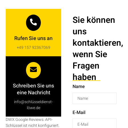
Sie können
uns
Rufen Sie uns an
kontaktieren,
+49 157 92367069
wenn Sie
Fragen
haben
Schreiben Sie uns
Name
eine Nachricht
info@schlüsseldienst-
löwe.de
E-Mail
DWX Google Reviews: API-
Schlüssel ist nicht konfiguriert.