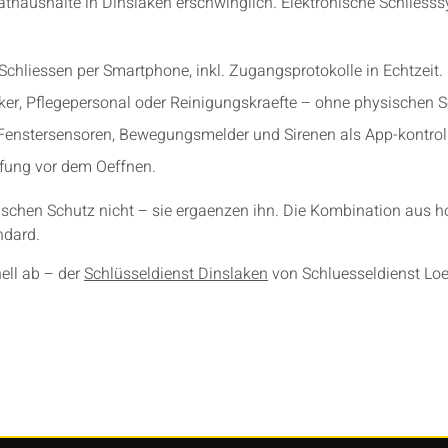
vathaushalte in Dinslaken erschwinglich. Elektronische Schliess
chliessen per Smartphone, inkl. Zugangsprotokolle in Echtzeit.
er, Pflegepersonal oder Reinigungskraefte – ohne physischen S
Fenstersensoren, Bewegungsmelder und Sirenen als App-kontroll
efung vor dem Oeffnen.
ischen Schutz nicht – sie ergaenzen ihn. Die Kombination au
ndard.
ell ab – der
Schlüsseldienst Dinslaken
von Schluesseldienst Loe