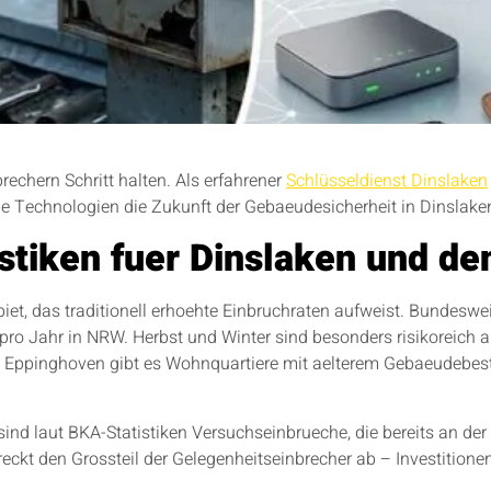
chern Schritt halten. Als erfahrener
Schlüsseldienst Dinslaken
 Technologien die Zukunft der Gebaeudesicherheit in Dinslake
istiken fuer Dinslaken und de
iet, das traditionell erhoehte Einbruchraten aufweist. Bundesweit
o Jahr in NRW. Herbst und Winter sind besonders risikoreich au
nd Eppinghoven gibt es Wohnquartiere mit aelterem Gebaeudebest
sind laut BKA-Statistiken Versuchseinbrueche, die bereits an de
ckt den Grossteil der Gelegenheitseinbrecher ab – Investitionen