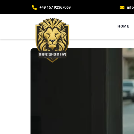
+49 157 92367069
inf
HOME