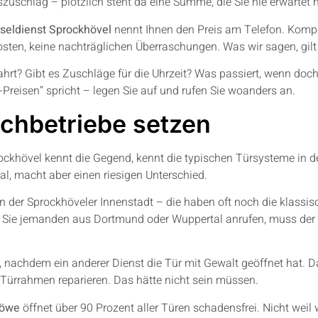
zuschlag – plötzlich steht da eine Summe, die Sie nie erwartet h
seldienst Sprockhövel
nennt Ihnen den Preis am Telefon. Komple
osten, keine nachträglichen Überraschungen. Was wir sagen, gilt
ahrt? Gibt es Zuschläge für die Uhrzeit? Was passiert, wenn doc
Preisen“ spricht – legen Sie auf und rufen Sie woanders an.
Fachbetriebe setzen
prockhövel kennt die Gegend, kennt die typischen Türsysteme in
anal, macht aber einen riesigen Unterschied.
n der Sprockhöveler Innenstadt – die haben oft noch die klassis
Sie jemanden aus Dortmund oder Wuppertal anrufen, muss der er
, nachdem ein anderer Dienst die Tür mit Gewalt geöffnet hat. 
Türrahmen reparieren. Das hätte nicht sein müssen.
Löwe
öffnet über 90 Prozent aller Türen schadensfrei. Nicht weil 