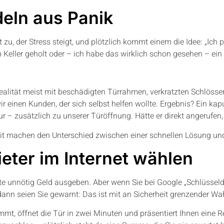
deln aus Panik
t zu, der Stress steigt, und plötzlich kommt einem die Idee: „Ich p
 Keller geholt oder – ich habe das wirklich schon gesehen – ei
Realität meist mit beschädigten Türrahmen, verkratzten Schlösse
 einen Kunden, der sich selbst helfen wollte. Ergebnis? Ein kap
r – zusätzlich zu unserer Türöffnung. Hätte er direkt angerufen
zeit machen den Unterschied zwischen einer schnellen Lösung un
ieter im Internet wählen
e unnötig Geld ausgeben. Aber wenn Sie bei Google „Schlüsseld
dann seien Sie gewarnt: Das ist mit an Sicherheit grenzender Wa
mt, öffnet die Tür in zwei Minuten und präsentiert Ihnen eine 