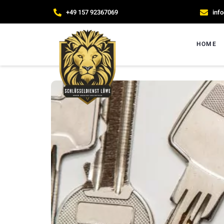
+49 157 92367069
inf
HOME