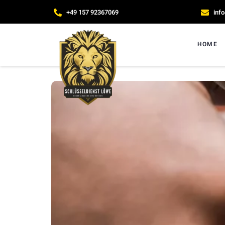
+49 157 92367069
inf
HOME