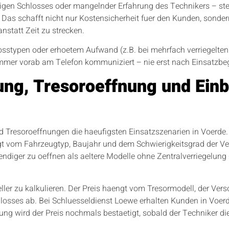
rigen Schlosses oder mangelnder Erfahrung des Technikers – stei
. Das schafft nicht nur Kostensicherheit fuer den Kunden, sonder
anstatt Zeit zu strecken.
osstypen oder erhoetem Aufwand (z.B. bei mehrfach verriegelten
immer vorab am Telefon kommuniziert – nie erst nach Einsatzbe
ung, Tresoroeffnung und Einb
Tresoroeffnungen die haeufigsten Einsatzszenarien in Voerde. 
ngt vom Fahrzeugtyp, Baujahr und dem Schwierigkeitsgrad der V
diger zu oeffnen als aeltere Modelle ohne Zentralverriegelung –
ler zu kalkulieren. Der Preis haengt vom Tresormodell, der Vers
sses ab. Bei Schluesseldienst Loewe erhalten Kunden in Voerde
ng wird der Preis nochmals bestaetigt, sobald der Techniker die S