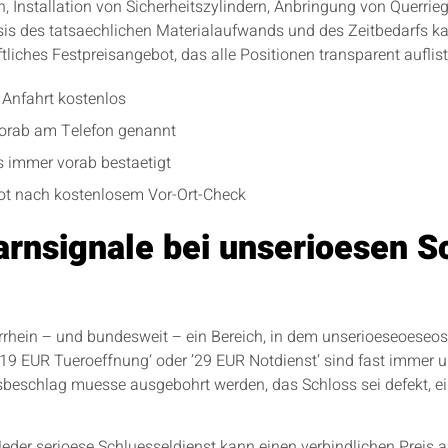
 Installation von Sicherheitszylindern, Anbringung von Querrie
 des tatsaechlichen Materialaufwands und des Zeitbedarfs kalku
liches Festpreisangebot, das alle Positionen transparent auflist
 Anfahrt kostenlos
vorab am Telefon genannt
is immer vorab bestaetigt
bot nach kostenlosem Vor-Ort-Check
rnsignale bei unserioesen S
rrhein – und bundesweit – ein Bereich, in dem unserioeseoeseose
19 EUR Tueroeffnung‘ oder ’29 EUR Notdienst‘ sind fast immer uns
itsbeschlag muesse ausgebohrt werden, das Schloss sei defekt, 
eder serioese Schluesseldienst kann einen verbindlichen Preis 