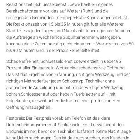
Reaktionszeit: Schluesseldienst Loewe haelt ein eigenes
Bereitschaftsteam vor, das auf Wetter (Ruhr) und die
umliegenden Gemeinden im Ennepe-Ruhr-Kreis ausgerichtet ist.
Die Reaktionszeit von 15 bis 35 Minuten gilt fuer alle Wetterer
Stadtteile zu jeder Tages- und Nachtzeit. Ueberregionale Anbieter,
die Auftraege an wechselnde Subunternehmer weitergeben,
koennen diese Zeiten haeufig nicht einhalten – Wartezeiten von 60
bis 90 Minuten sind in der Praxis keine Seltenheit.
Schadensfreiheit: Schluesseldienst Loewe erzielt in ueber 95
Prozent aller Einsaetze in Wetter eine schadensfreie Oeffnung.
Das ist das Ergebnis von Erfahrung, richtigem Werkzeug und der
richtigen Methode fuer jeden Schlosstyp. Techniker ohne
ausreichende Ausbildung und mit minderwertigem Werkzeug
bohren Schloesser auf oder hebeln Tuerblaetter auf – mit
Folgekosten, die weit ueber die Kosten einer professionellen
Oeffnung hinausgehen.
Festpreis: Der Festpreis vorab am Telefon ist das klare
Unterscheidungsmerkmal. Schluesseldienst Loewe nennt den
Endpreis immer, bevor der Techniker losfaehrt. Keine Nachtraege,
keine Ueberraschungen. Das ist das Versprechen, das Kunden in