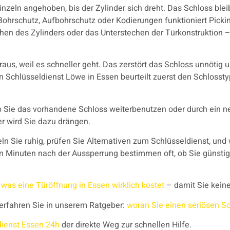
nzeln angehoben, bis der Zylinder sich dreht. Das Schloss blei
Bohrschutz, Aufbohrschutz oder Kodierungen funktioniert Picki
hen des Zylinders oder das Unterstechen der Türkonstruktion –
raus, weil es schneller geht. Das zerstört das Schloss unnötig
on Schlüsseldienst Löwe in Essen beurteilt zuerst den Schloss
 Sie das vorhandene Schloss weiterbenutzen oder durch ein n
er wird Sie dazu drängen.
ln Sie ruhig, prüfen Sie Alternativen zum Schlüsseldienst, und
hn Minuten nach der Aussperrung bestimmen oft, ob Sie günsti
f
was eine Türöffnung in Essen wirklich kostet
– damit Sie kein
 erfahren Sie in unserem Ratgeber:
woran Sie einen seriösen S
dienst Essen 24h
der direkte Weg zur schnellen Hilfe.