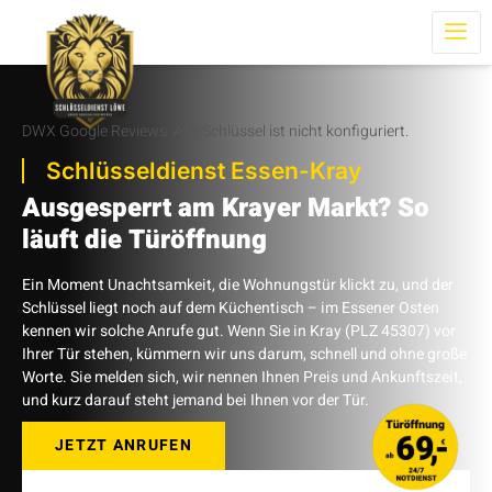
DWX Google Reviews: API-Schlüssel ist nicht konfiguriert.
Schlüsseldienst Essen-Kray
Ausgesperrt am Krayer Markt? So
läuft die Türöffnung
Ein Moment Unachtsamkeit, die Wohnungstür klickt zu, und der
Schlüssel liegt noch auf dem Küchentisch – im Essener Osten
kennen wir solche Anrufe gut. Wenn Sie in Kray (PLZ 45307) vor
Ihrer Tür stehen, kümmern wir uns darum, schnell und ohne große
Worte. Sie melden sich, wir nennen Ihnen Preis und Ankunftszeit,
und kurz darauf steht jemand bei Ihnen vor der Tür.
JETZT ANRUFEN